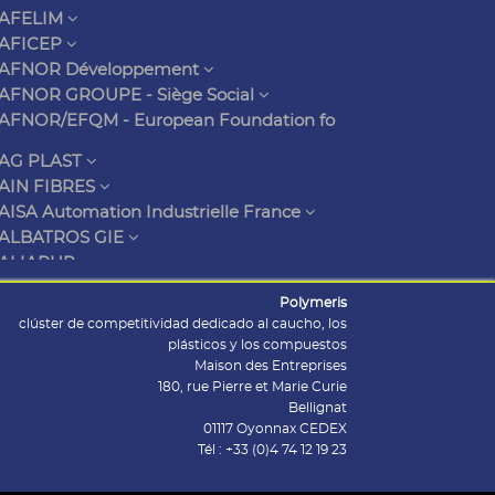
AFELIM
AFICEP
AFNOR Développement
AFNOR GROUPE - Siège Social
AFNOR/EFQM - European Foundation fo
AG PLAST
AIN FIBRES
AISA Automation Industrielle France
ALBATROS GIE
ALIAPUR
ALIMENTEC
Polymeris
clúster de competitividad dedicado al caucho, los
plásticos y los compuestos
Maison des Entreprises
180, rue Pierre et Marie Curie
Bellignat
01117 Oyonnax CEDEX
Tél : +33 (0)4 74 12 19 23