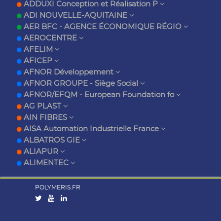
ADDUXI Conception et Réalisation P
ADI NOUVELLE-AQUITAINE
AER BFC - AGENCE ÉCONOMIQUE RÉGIO
AEROCENTRE
AFELIM
AFICEP
AFNOR Développement
AFNOR GROUPE - Siège Social
AFNOR/EFQM - European Foundation fo
AG PLAST
AIN FIBRES
AISA Automation Industrielle France
ALBATROS GIE
ALIAPUR
ALIMENTEC
POLYMERIS.FR