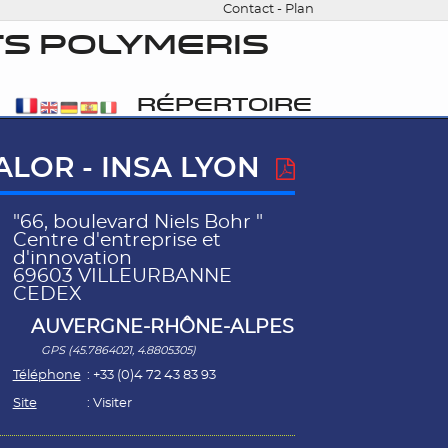
Contact
-
Plan
S POLYMERIS
RÉPERTOIRE
ALOR - INSA LYON
"66, boulevard Niels Bohr "
Centre d'entreprise et
d'innovation
69603 VILLEURBANNE
CEDEX
AUVERGNE-RHÔNE-ALPES
GPS (45.7864021, 4.8805305)
Téléphone
: +33 (0)4 72 43 83 93
Site
:
Visiter