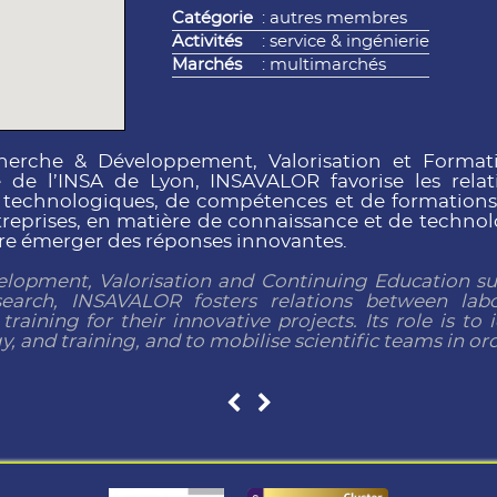
Catégorie
: autres membres
Activités
: service & ingénierie
Marchés
: multimarchés
cherche & Développement, Valorisation et Format
de l’INSA de Lyon, INSAVALOR favorise les relati
s technologiques, de compétences et de formations 
entreprises, en matière de connaissance et de technol
aire émerger des réponses innovantes.
lopment, Valorisation and Continuing Education subs
earch, INSAVALOR fosters relations between lab
 training for their innovative projects. Its role is t
and training, and to mobilise scientific teams in ord