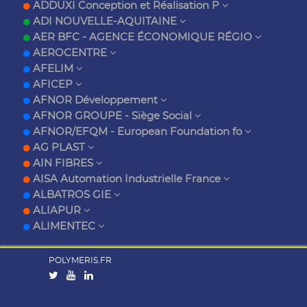
ADDUXI Conception et Réalisation P
ADI NOUVELLE-AQUITAINE
AER BFC - AGENCE ÉCONOMIQUE RÉGIO
AEROCENTRE
AFELIM
AFICEP
AFNOR Développement
AFNOR GROUPE - Siège Social
AFNOR/EFQM - European Foundation fo
AG PLAST
AIN FIBRES
AISA Automation Industrielle France
ALBATROS GIE
ALIAPUR
ALIMENTEC
POLYMERIS.FR