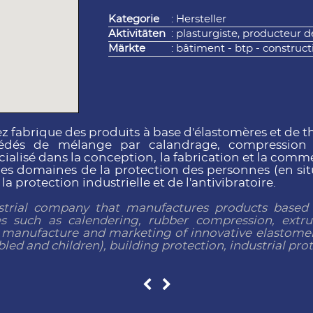
Kategorie
: Hersteller
Aktivitäten
: plasturgiste, producteur 
Märkte
: bâtiment - btp - construct
ez fabrique des produits à base d'élastomères et de
édés de mélange par calandrage, compression ca
ialisé dans la conception, la fabrication et la comm
s domaines de la protection des personnes (en situ
a protection industrielle et de l'antivibratoire.
ustrial company that manufactures products based
s such as calendering, rubber compression, extru
, manufacture and marketing of innovative elastomer p
bled and children), building protection, industrial prot