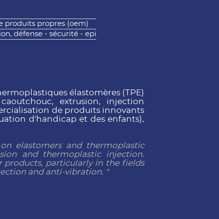
de produits propres (oem)
ion, défense - sécurité - epi
 thermoplastiques élastomères (TPE)
outchouc, extrusion, injection
ercialisation de produits innovants
ation d'handicap et des enfants),
 on elastomers and thermoplastic
sion and thermoplastic injection.
roducts, particularly in the fields
ection and anti-vibration. "