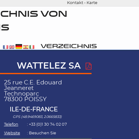
Kontakt
-
Karte
CHNIS VON
IS
VERZEICHNIS
WATTELEZ SA
25 rue C.E. Edouard
Jeanneret
Technoparc
78300 POISSY
ILE-DE-FRANCE
GPS (48.9469083, 2.0665833)
Telefon
: +33 (0)1 30 74 02 07
Website
:
Besuchen Sie