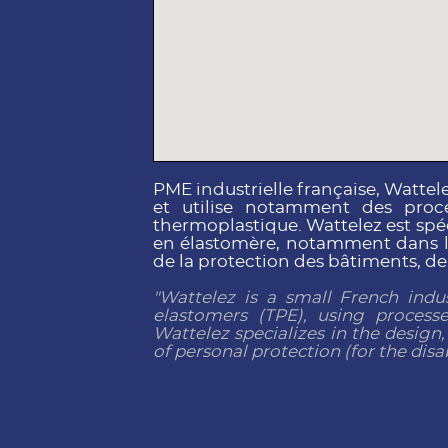
PME industrielle française, Wattel
et utilise notamment des proc
thermoplastique. Wattelez est spéc
en élastomère, notamment dans le
de la protection des bâtiments, de l
"Wattelez is a small French ind
elastomers (TPE), using processe
Wattelez specializes in the design
of personal protection (for the disa