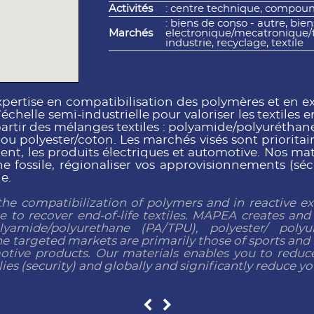
Activités
: centre technique, compou
: biens de conso - autre, bie
Marchés
electronique/mecatronique/tel
industrie, recyclage, textile
pertise en compatibilisation des polymères et en ex
’échelle semi-industrielle pour valoriser les textiles 
partir des mélanges textiles : polyamide/polyurétha
 polyester/coton. Les marchés visés sont prioritair
ent, les produits électriques et automotive. Nos mat
 fossile, régionaliser vos approvisionnements (séc
e.
he compatibilization of polymers and in reactive ext
le to recover end-of-life textiles. MAPEA creates and
olyamide/polyurethane (PA/TPU), polyester/ pol
e targeted markets are primarily those of sports and
omotive products. Our materials enables you to redu
lies (security) and globally and significantly reduce y