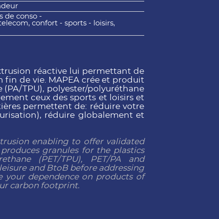
ndeur
ns de conso -
ecom, confort - sports - loisirs,
trusion réactive lui permettant de
en fin de vie. MAPEA crée et produit
ne (PA/TPU), polyester/polyuréthane
ement ceux des sports et loisirs et
ières permettent de: réduire votre
urisation), réduire globalement et
rusion enabling to offer validated
 produces granules for the plastics
yurethane (PET/TPU), PET/PA and
 leisure and BtoB before addressing
ce your dependence on products of
our carbon footprint.