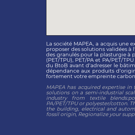
La société MAPEA, a acquis une ex
proposer des solutions validées à l
des granulés pour la plasturgie à 
(PET/TPU), PET/PA et PA/PET/TPU ou
du BtoB avant d’adresser le bâtim
dépendance aux produits d’origine
fortement votre empreinte carbon
MAPEA has acquired expertise in t
solutions on a semi-industrial sca
industry from textile blends:p
PA/PET/TPU or polyester/cotton. Th
the building, electrical and aut
fossil origin, Regionalize your supp