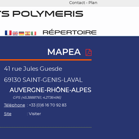
Contact
-
Plan
S POLYMERIS
RÉPERTOIRE
MAPEA
41 rue Jules Guesde
69130 SAINT-GENIS-LAVAL
AUVERGNE-RHÔNE-ALPES
GPS (45.3888761, 4.2736496)
Téléphone
: +33 (0)6 16 70 92 83
Site
:
Visiter